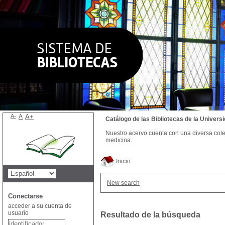
A-
A
A+
Catálogo de las Bibliotecas de la Univer
Nuestro acervo cuenta con una diversa colecc
medicina.
Inicio
New search
Conectarse
acceder a su cuenta de
usuario
Resultado de la búsqueda