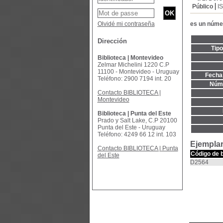
Público
I
Olvidé mi contraseña
es un núme
Dirección
Tip
Biblioteca | Montevideo
Zelmar Michelini 1220 C.P
11100 - Montevideo - Uruguay
Fecha 
Teléfono: 2900 7194 int. 20
Núme
Contacto BIBLIOTECA |
Montevideo
Biblioteca | Punta del Este
Prado y Salt Lake, C.P 20100
Punta del Este - Uruguay
Teléfono: 4249 66 12 int. 103
Ejemplar
Contacto BIBLIOTECA | Punta
Código de 
del Este
D2564