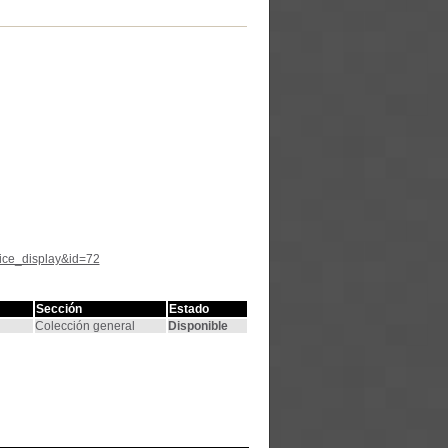
tice_display&id=72
Sección
Estado
Colección general
Disponible