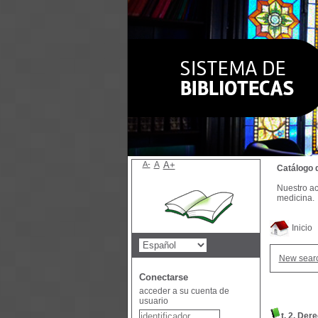
A-
A
A+
Catálogo 
Nuestro ac
medicina.
Inicio
New sear
Conectarse
acceder a su cuenta de
usuario
t. 2. Der