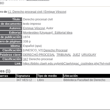
SBD
ro de
t.1. Derecho procesal civil
/
Enrique Véscovi
Título :
Derecho procesal civil
o de documento:
texto impreso
Autores:
Enrique Véscovi
, Autor
Editorial:
Montevideo [Uruguay] : Editorial Idea
de publicación:
1974
ro de páginas:
338 p
Idioma :
Español (
spa
)
Clasificación:
[UNESCO_V2]
Derecho Procesal
Palabras clave:
DERECHO PROCESAL
TRIBUNAL
JUEZ
URUGUAY
Clasificación:
347
Derecho procesal
Link:
https://biblio.claeh.edu.uy/pmbClaeh/opac_css/index.php?lvl=no
es (1)
barras
Signatura
Tipo de medio
Ubicación
347 VES t.2
Libro
Biblioteca Facultad de Derecho