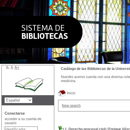
A-
A
A+
Catálogo de las Bibliotecas de la Univer
Nuestro acervo cuenta con una diversa colecc
medicina.
Inicio
New search
Conectarse
acceder a su cuenta de
usuario
t.1. Derecho procesal civil
/
Enrique Vésc