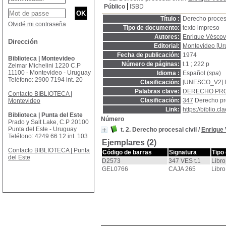
Público
ISBD
Título :
Derecho procesa
Olvidé mi contraseña
Tipo de documento:
texto impreso
Autores:
Enrique Véscov
Dirección
Editorial:
Montevideo [Uru
Fecha de publicación:
1974
Biblioteca | Montevideo
Número de páginas:
t.1 ; 222 p
Zelmar Michelini 1220 C.P
11100 - Montevideo - Uruguay
Idioma :
Español (
spa
)
Teléfono: 2900 7194 int. 20
Clasificación:
[UNESCO_V2]
Palabras clave:
DERECHO PRO
Contacto BIBLIOTECA |
Clasificación:
347
Derecho pr
Montevideo
Link:
https://biblio.
Biblioteca | Punta del Este
Número
Prado y Salt Lake, C.P 20100
Punta del Este - Uruguay
t. 2. Derecho procesal civil
/
Enrique
Teléfono: 4249 66 12 int. 103
Ejemplares (2)
Contacto BIBLIOTECA | Punta
Código de barras
Signatura
Tipo
del Este
D2573
347 VES t.1
Libro
GEL0766
CAJA 265
Libro