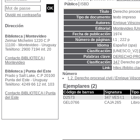
Público
ISBD
Título :
Derecho procesa
Olvidé mi contraseña
Tipo de documento:
texto impreso
Autores:
Enrique Véscov
Dirección
Editorial:
Montevideo [Uru
Fecha de publicación:
1974
Biblioteca | Montevideo
Número de páginas:
t.1 ; 222 p
Zelmar Michelini 1220 C.P
11100 - Montevideo - Uruguay
Idioma :
Español (
spa
)
Teléfono: 2900 7194 int. 20
Clasificación:
[UNESCO_V2]
Palabras clave:
DERECHO PRO
Contacto BIBLIOTECA |
Clasificación:
347
Derecho pr
Montevideo
Link:
https://biblio.
Biblioteca | Punta del Este
Número
Prado y Salt Lake, C.P 20100
t. 2. Derecho procesal civil
/
Enrique Vésco
Punta del Este - Uruguay
Teléfono: 4249 66 12 int. 103
Ejemplares (2)
Código de barras
Signatura
Tipo
Contacto BIBLIOTECA | Punta
del Este
D2573
347 VES t.1
Libro
GEL0766
CAJA 265
Libro