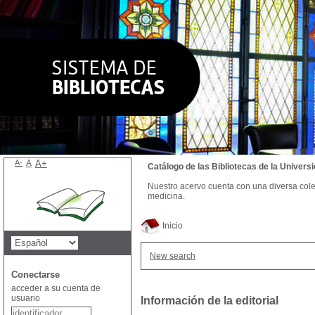
A-
A
A+
Catálogo de las Bibliotecas de la Univer
Nuestro acervo cuenta con una diversa colecc
medicina.
Inicio
New search
Conectarse
acceder a su cuenta de
usuario
Información de la editorial