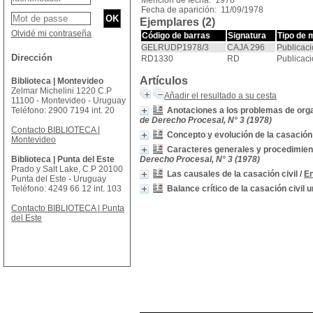
Mención de fecha: 1978
Fecha de aparición: 11/09/1978
Ejemplares (2)
Olvidé mi contraseña
Código de barras
Signatura
Tipo de 
GELRUDP1978/3
CAJA 296
Publicaci
Dirección
RD1330
RD
Publicaci
Artículos
Biblioteca | Montevideo
Zelmar Michelini 1220 C.P
Añadir el resultado a su cesta
11100 - Montevideo - Uruguay
Teléfono: 2900 7194 int. 20
Anotaciones a los problemas de orga
de Derecho Procesal, N° 3 (1978)
Contacto BIBLIOTECA |
Concepto y evolución de la casación 
Montevideo
Caracteres generales y procedimient
Biblioteca | Punta del Este
Derecho Procesal, N° 3 (1978)
Prado y Salt Lake, C.P 20100
Las causales de la casación civil
/
En
Punta del Este - Uruguay
Teléfono: 4249 66 12 int. 103
Balance crítico de la casación civil 
Contacto BIBLIOTECA | Punta
del Este