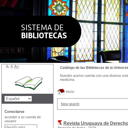
A-
A
A+
Catálogo de las Bibliotecas de la Univer
Nuestro acervo cuenta con una diversa colecc
medicina.
Inicio
New search
Conectarse
acceder a su cuenta de
usuario
Revista Uruguaya de Derecho