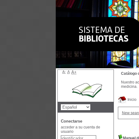
A-
A
A+
Catálogo 
Nuestro ac
medicina.
Inicio
New sear
Conectarse
acceder a su cuenta de
usuario
Manual d