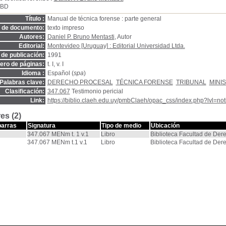
SBD
Título :
Manual de técnica forense : parte general
o de documento:
texto impreso
Autores:
Daniel P. Bruno Mentasti
, Autor
Editorial:
Montevideo [Uruguay] : Editorial Universidad Ltda.
de publicación:
1991
ro de páginas:
t. I, v. I
Idioma :
Español (
spa
)
Palabras clave:
DERECHO PROCESAL
TÉCNICA FORENSE
TRIBUNAL
MINI
Clasificación:
347.067
Testimonio pericial
Link:
https://biblio.claeh.edu.uy/pmbClaeh/opac_css/index.php?lvl=no
es (2)
barras
Signatura
Tipo de medio
Ubicación
347.067 MENm t. 1 v.1
Libro
Biblioteca Facultad de Der
347.067 MENm t.1 v.1
Libro
Biblioteca Facultad de Der