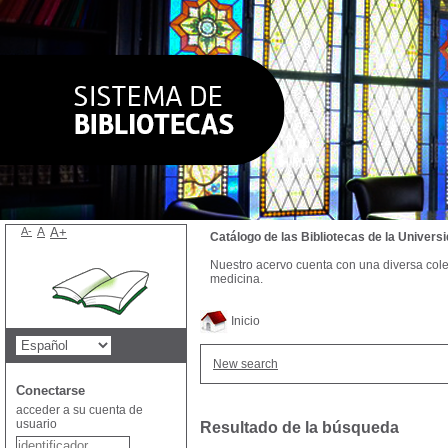
A-
A
A+
Catálogo de las Bibliotecas de la Univer
Nuestro acervo cuenta con una diversa colecc
medicina.
Inicio
New search
Conectarse
acceder a su cuenta de
usuario
Resultado de la búsqueda