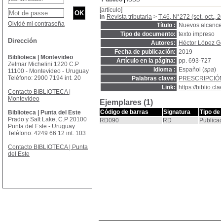
[artículo]
in
Revista tributaria
>
T.46, N°272 (set.-oct., 
Olvidé mi contraseña
Título :
Nuevos alcances
Tipo de documento:
texto impreso
Dirección
Autores:
Héctor López G
Fecha de publicación:
2019
Biblioteca | Montevideo
Artículo en la página:
pp. 693-727
Zelmar Michelini 1220 C.P
Idioma :
Español (
spa
)
11100 - Montevideo - Uruguay
Teléfono: 2900 7194 int. 20
Palabras clave:
PRESCRIPCIÓ
Link:
https://biblio.
Contacto BIBLIOTECA |
Montevideo
Ejemplares (1)
Código de barras
Signatura
Tipo de
Biblioteca | Punta del Este
Prado y Salt Lake, C.P 20100
RD090
RD
Publica
Punta del Este - Uruguay
Teléfono: 4249 66 12 int. 103
Contacto BIBLIOTECA | Punta
del Este