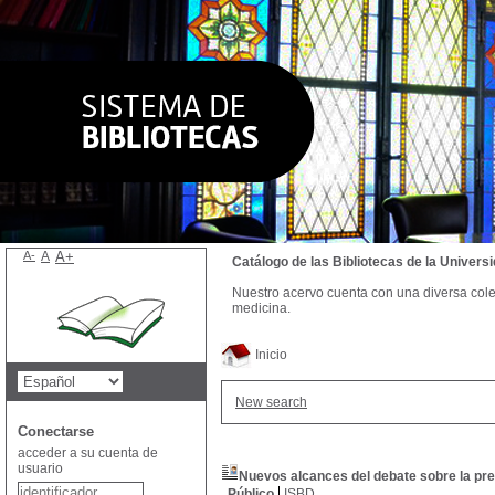
A-
A
A+
Catálogo de las Bibliotecas de la Univer
Nuestro acervo cuenta con una diversa colecc
medicina.
Inicio
New search
Conectarse
acceder a su cuenta de
usuario
Nuevos alcances del debate sobre la pre
Público
ISBD