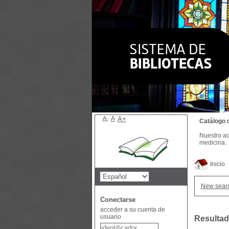
A-
A
A+
Catálogo 
Nuestro ac
medicina.
Inicio
New sear
Conectarse
acceder a su cuenta de
usuario
Resultad