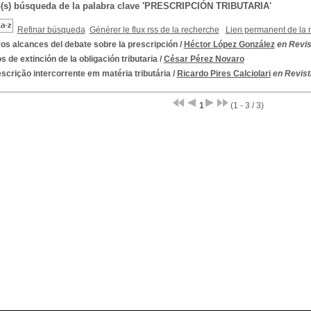
o(s) búsqueda de la palabra clave 'PRESCRIPCIÓN TRIBUTARIA'
Refinar búsqueda
Générer le flux rss de la recherche
Lien permanent de la 
os alcances del debate sobre la prescripción
/
Héctor López González
en Revist
 de extinción de la obligación tributaria
/
César Pérez Novaro
scrição intercorrente em matéria tributária
/
Ricardo Pires Calciolari
en Revist
1
(1 - 3 / 3)