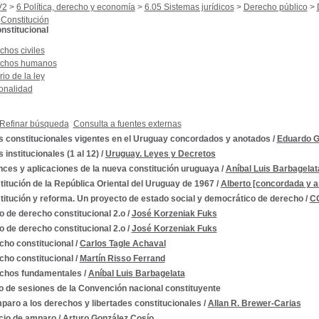
V2
>
6 Política, derecho y economía
>
6.05 Sistemas jurídicos
>
Derecho público
>
Constitución
nstitucional
chos civiles
chos humanos
io de la ley
onalidad
Refinar búsqueda
Consulta a fuentes externas
s constitucionales vigentes en el Uruguay concordados y anotados
/
Eduardo G.
 institucionales (1 al 12)
/
Uruguay. Leyes y Decretos
nces y aplicaciones de la nueva constitución uruguaya
/
Aníbal Luis Barbagelat
itución de la República Oriental del Uruguay de 1967
/
Alberto [concordada y a
titución y reforma. Un proyecto de estado social y democrático de derecho
/
C
 de derecho constitucional 2.o
/
José Korzeniak Fuks
 de derecho constitucional 2.o
/
José Korzeniak Fuks
cho constitucional
/
Carlos Tagle Achaval
cho constitucional
/
Martín Risso Ferrand
chos fundamentales
/
Aníbal Luis Barbagelata
o de sesiones de la Convención nacional constituyente
paro a los derechos y libertades constitucionales
/
Allan R. Brewer-Carias
icio de amparo
/
Arturo González Cosío