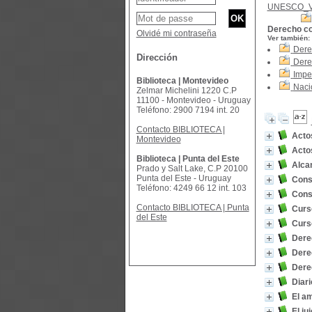
UNESCO_
Derecho co
Olvidé mi contraseña
Ver también:
Dere
Dirección
Dere
Imper
Biblioteca | Montevideo
Naci
Zelmar Michelini 1220 C.P
11100 - Montevideo - Uruguay
Teléfono: 2900 7194 int. 20
Contacto BIBLIOTECA |
Acto
Montevideo
Actos
Biblioteca | Punta del Este
Alca
Prado y Salt Lake, C.P 20100
Punta del Este - Uruguay
Const
Teléfono: 4249 66 12 int. 103
Cons
Contacto BIBLIOTECA | Punta
Curso
del Este
Curso
Dere
Dere
Dere
Diari
El am
El ju