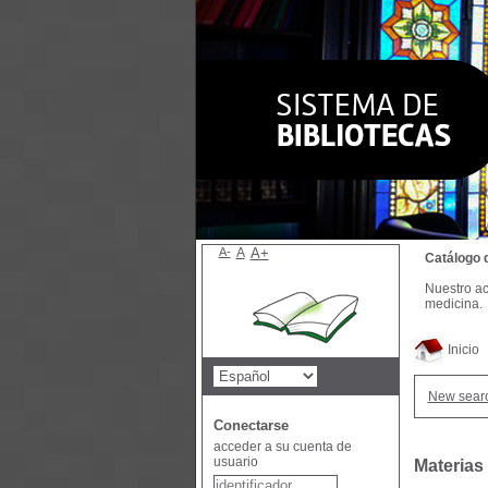
A-
A
A+
Catálogo 
Nuestro ac
medicina.
Inicio
New sear
Conectarse
acceder a su cuenta de
usuario
Materias