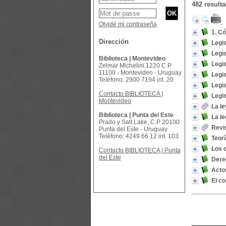
482 result
Olvidé mi contraseña
1. Có
Dirección
Legis
Legis
Biblioteca | Montevideo
Legis
Zelmar Michelini 1220 C.P
11100 - Montevideo - Uruguay
Legis
Teléfono: 2900 7194 int. 20
Legis
Contacto BIBLIOTECA |
Legis
Montevideo
La l
Biblioteca | Punta del Este
La le
Prado y Salt Lake, C.P 20100
Revi
Punta del Este - Uruguay
Teléfono: 4249 66 12 int. 103
Teorí
Los 
Contacto BIBLIOTECA | Punta
del Este
Dere
Actos
El co