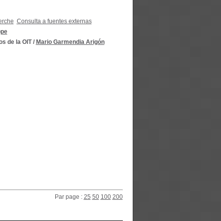
erche
Consulta a fuentes externas
ppe
s de la OIT
/
Mario Garmendia Arigón
Par page :
25
50
100
200