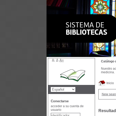
A-
A
A+
Catálogo 
Nuestro ac
medicina.
Inicio
New sear
Conectarse
acceder a su cuenta de
usuario
Resultad