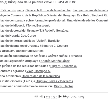
ado(s) búsqueda de la palabra clave 'LEGISLACION'
Refinar búsqueda
Générer le flux rss de la recherche
Lien permanent de la rech
digo de Comercio de la República Oriental del Uruguay
/
Eva Holz
;
Siegbert Ri
lación comparada sobre formación profesional : Una visión desde los Convenio
lación del divorcio
/
Tomé, Eustaquio
lación electoral del Uruguay T.I
/
Rodolfo González
lación Notarial 2do. Curso
lación de tierras públicas
/
Julio R. Bardallo
lación vigente en el Uruguay
/
Eduardo J. Couture
ey Uruguay
/
Daniel Hugo Martins
gislación cooperativa en América
/
Chávez Núñez, Fernando
sta de Legislación Uruguaya
/
Andrés Mariño López
a jurídica de los recursos naturales
/
Pigretti, Eduardo A.
contratos agrarios
/
Viale, Domingo A.
cho Ambiental
/
Universidad de la República
 institucionales (1 al 12)
/
Uruguay. Leyes y Decretos
ntencioso administrativo de anulación
/
Giorgi, Héctor
1
2
3
4
5
6
(1 - 15 / 482)