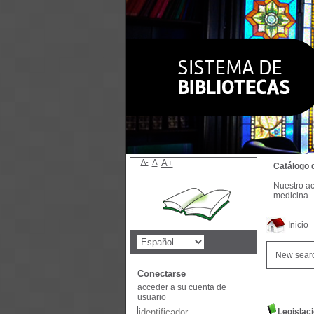
A-
A
A+
Catálogo 
Nuestro ac
medicina.
Inicio
New sear
Conectarse
acceder a su cuenta de
usuario
Legislaci