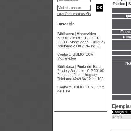
Público
I
Olvidé mi contraseña
Tip
Dirección
Fecha 
Biblioteca | Montevideo
Núme
Zelmar Michelini 1220 C.P
11100 - Montevideo - Uruguay
Teléfono: 2900 7194 int. 20
Contacto BIBLIOTECA |
Montevideo
Not
Biblioteca | Punta del Este
Prado y Salt Lake, C.P 20100
Punta del Este - Uruguay
Teléfono: 4249 66 12 int. 103
Contacto BIBLIOTECA | Punta
del Este
Ejemplar
Código de 
D3397