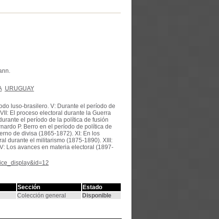
ann.
A
URUGUAY
eríodo luso-brasilero. V: Durante el período de
II: El proceso electoral durante la Guerra
urante el período de la política de fusión
nardo P. Berro en el período de política de
ierno de divisa (1865-1872). XI: En los
al durante el militarismo (1875-1890). XIII:
IV: Los avances en materia electoral (1897-
tice_display&id=12
Sección
Estado
Colección general
Disponible