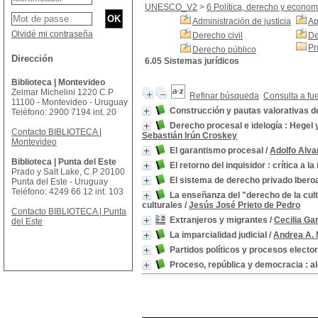
UNESCO_V2
>
6 Política, derecho y econom
Administración de justicia
Ap
Olvidé mi contraseña
Derecho civil
De
Pr
Derecho público
Dirección
6.05 Sistemas jurídicos
Biblioteca | Montevideo
Zelmar Michelini 1220 C.P
Refinar búsqueda
Consulta a fu
11100 - Montevideo - Uruguay
Construcción y pautas valorativas de
Teléfono: 2900 7194 int. 20
Derecho procesal e idelogía : Hegel 
Contacto BIBLIOTECA |
Sebastián Irún Croskey
Montevideo
El garantismo procesal
/
Adolfo Alva
Biblioteca | Punta del Este
El retorno del inquisidor : crítica a la
Prado y Salt Lake, C.P 20100
El sistema de derecho privado Iber
Punta del Este - Uruguay
Teléfono: 4249 66 12 int. 103
La enseñanza del "derecho de la cult
culturales
/
Jesús José Prieto de Pedro
Contacto BIBLIOTECA | Punta
Extranjeros y migrantes
/
Cecilia Gar
del Este
La imparcialidad judicial
/
Andrea A. 
Partidos políticos y procesos elect
Proceso, república y democracia : al