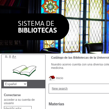
A-
A
A+
Catálogo de las Bibliotecas de la Univer
Nuestro acervo cuenta con una diversa colecc
medicina.
Inicio
New search
Conectarse
acceder a su cuenta de
usuario
Materias