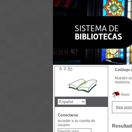
A-
A
A+
Catálogo 
Nuestro ac
medicina.
Inicio
New sear
Conectarse
acceder a su cuenta de
usuario
Resultad