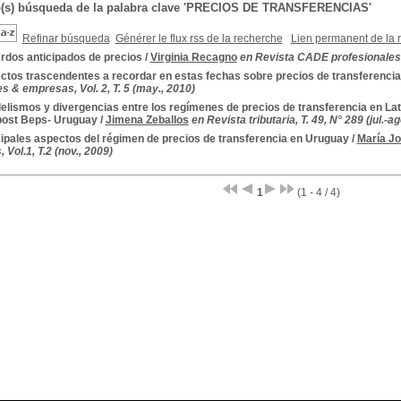
o(s) búsqueda de la palabra clave 'PRECIOS DE TRANSFERENCIAS'
Refinar búsqueda
Générer le flux rss de la recherche
Lien permanent de la 
rdos anticipados de precios
/
Virginia Recagno
en Revista CADE profesionales &
ctos trascendentes a recordar en estas fechas sobre precios de transferencia
s & empresas, Vol. 2, T. 5 (may., 2010)
elismos y divergencias entre los regímenes de precios de transferencia en La
post Beps- Uruguay
/
Jimena Zeballos
en Revista tributaria, T. 49, N° 289 (jul.-a
cipales aspectos del régimen de precios de transferencia en Uruguay
/
María J
Vol.1, T.2 (nov., 2009)
1
(1 - 4 / 4)