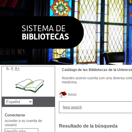
A-
A
A+
Catálogo de las Bibliotecas de la Univer
Nuestro acervo cuenta con una diversa colecc
medicina.
Inicio
New search
Conectarse
acceder a su cuenta de
usuario
Resultado de la búsqueda