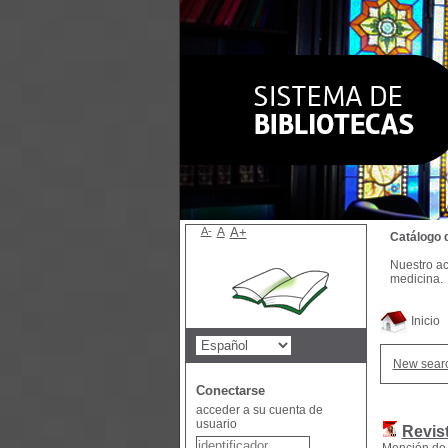
A-
A
A+
Catálogo 
Nuestro ac
medicina.
Inicio
New sear
Conectarse
acceder a su cuenta de
usuario
Revis