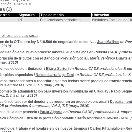
fecha: may., 2010
arición: 01/05/2010
es (1)
barras
Signatura
Tipo de medio
Ubicación
RD
Publicaciones periódicas
Biblioteca Facultad de 
s
 el resultado a su cesta
ón de la OIT sobre ley N°18.566 de negociación colectiva
/
Juan Mailhos
en Rev
, 2010)
nciliación en el nuevo proceso laboral
/
Juan Mailhos
en Revista CADE profesion
ripción de tributos con el Banco de Previsión Social
/
María Verónica Duarte
en
(may., 2010)
nios de doble tributación
/
Eliana Sartori
en Revista CADE profesionales & empr
despidos especiales
/
Nelson Larrañaga Zeni
en Revista CADE profesionales & e
ctos trascendentes a recordar en estas fechas sobre precios de transferencia
s & empresas, Vol. 2, T. 5 (may., 2010)
comiso de administración para inversión inmobiliaria en Uruguay
/
Pablo Seque
l. 2, T. 5 (may., 2010)
ación del asesor del deudor y acreedor en un proceso concursal
/
Departamento
E profesionales & empresas, Vol. 2, T. 5 (may., 2010)
nsa de la competencia
/
Paula Algorta
en Revista CADE profesionales & empresas
evo Código de Ética de la profesión contable
/
Darío Andrioli
en Revista CADE pr
recho del trabajo y el hombre en los nuevos tiempos
/
Carlos Pittamiglio
en Rev