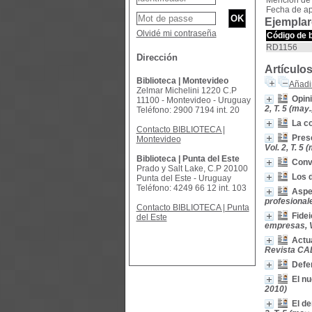
Mención de 
Fecha de ap
Ejemplar
Olvidé mi contraseña
Código de 
RD1156
Dirección
Artículo
Biblioteca | Montevideo
Añadir
Zelmar Michelini 1220 C.P
Opini
11100 - Montevideo - Uruguay
2, T. 5 (may.
Teléfono: 2900 7194 int. 20
La co
Contacto BIBLIOTECA |
Presc
Montevideo
Vol. 2, T. 5 
Biblioteca | Punta del Este
Conve
Prado y Salt Lake, C.P 20100
Los 
Punta del Este - Uruguay
Teléfono: 4249 66 12 int. 103
Aspe
profesionale
Contacto BIBLIOTECA | Punta
Fidei
del Este
empresas, Vo
Actu
Revista CAD
Defe
El nu
2010)
El de