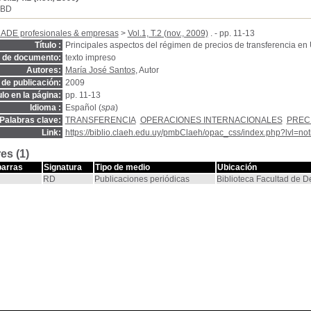
SBD
CADE profesionales & empresas
>
Vol.1, T.2 (nov., 2009)
. - pp. 11-13
Título :
Principales aspectos del régimen de precios de transferencia en
o de documento:
texto impreso
Autores:
María José Santos
, Autor
de publicación:
2009
ulo en la página:
pp. 11-13
Idioma :
Español (
spa
)
Palabras clave:
TRANSFERENCIA
OPERACIONES INTERNACIONALES
PREC
Link:
https://biblio.claeh.edu.uy/pmbClaeh/opac_css/index.php?lvl=no
es (1)
barras
Signatura
Tipo de medio
Ubicación
RD
Publicaciones periódicas
Biblioteca Facultad de 