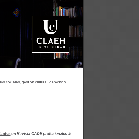
as sociales, gestión cultural, derecho y
Santos
en Revista CADE profesionales &