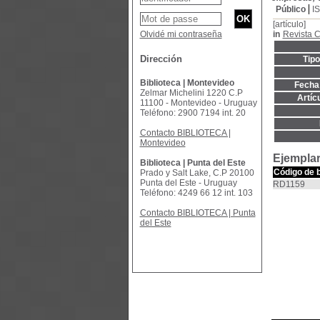
Público
I
[artículo]
Olvidé mi contraseña
in
Revista 
Dirección
Tip
Biblioteca | Montevideo
Fecha 
Zelmar Michelini 1220 C.P
Artíc
11100 - Montevideo - Uruguay
Teléfono: 2900 7194 int. 20
Contacto BIBLIOTECA |
Montevideo
Ejemplar
Biblioteca | Punta del Este
Código de 
Prado y Salt Lake, C.P 20100
Punta del Este - Uruguay
RD1159
Teléfono: 4249 66 12 int. 103
Contacto BIBLIOTECA | Punta
del Este