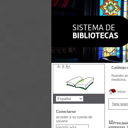
A-
A
A+
Catálogo 
Nuestro ac
medicina.
Inicio
New sear
Conectarse
acceder a su cuenta de
usuario
Principa
empresas, Vo