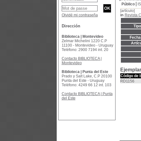
Público
I
[artículo]
Olvidé mi contraseña
in
Revista 
Dirección
Tip
Biblioteca | Montevideo
Fecha 
Zelmar Michelini 1220 C.P
Artíc
11100 - Montevideo - Uruguay
Teléfono: 2900 7194 int. 20
Contacto BIBLIOTECA |
Montevideo
Ejemplar
Biblioteca | Punta del Este
Código de 
Prado y Salt Lake, C.P 20100
Punta del Este - Uruguay
RD1156
Teléfono: 4249 66 12 int. 103
Contacto BIBLIOTECA | Punta
del Este