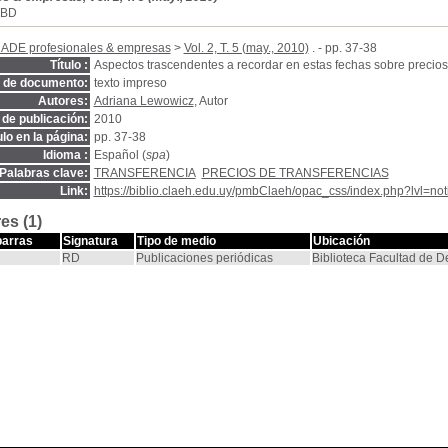
SBD
CADE profesionales & empresas
>
Vol. 2, T. 5 (may., 2010)
. - pp. 37-38
Título :
Aspectos trascendentes a recordar en estas fechas sobre precios
o de documento:
texto impreso
Autores:
Adriana Lewowicz
, Autor
de publicación:
2010
ulo en la página:
pp. 37-38
Idioma :
Español (
spa
)
Palabras clave:
TRANSFERENCIA
PRECIOS DE TRANSFERENCIAS
Link:
https://biblio.claeh.edu.uy/pmbClaeh/opac_css/index.php?lvl=no
es (1)
barras
Signatura
Tipo de medio
Ubicación
RD
Publicaciones periódicas
Biblioteca Facultad de 