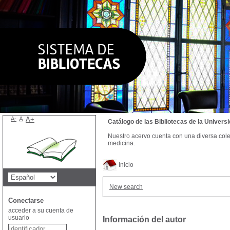
A-
A
A+
Catálogo de las Bibliotecas de la Univer
Nuestro acervo cuenta con una diversa colecc
medicina.
Inicio
New search
Conectarse
acceder a su cuenta de
usuario
Información del autor