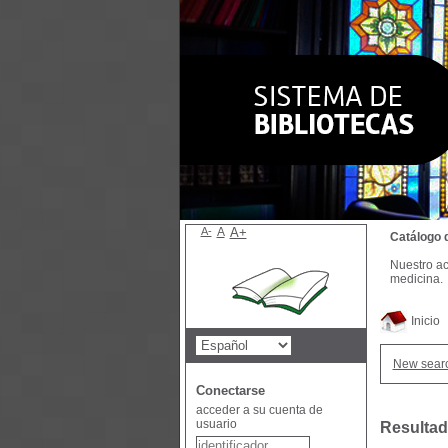
A-
A
A+
Catálogo 
Nuestro ac
medicina.
Inicio
New sear
Conectarse
acceder a su cuenta de
usuario
Resultad