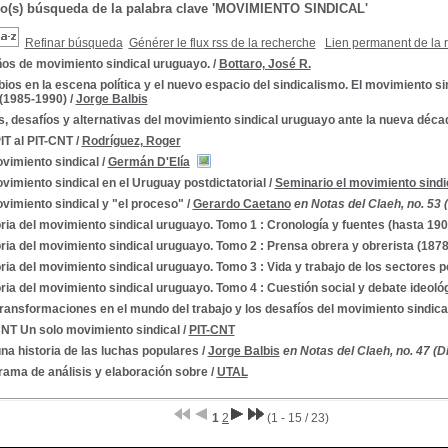
do(s) búsqueda de la palabra clave 'MOVIMIENTO SINDICAL'
Refinar búsqueda
Générer le flux rss de la recherche
Lien permanent de la 
ños de movimiento sindical uruguayo.
/
Bottaro, José R.
os en la escena política y el nuevo espacio del sindicalismo. El movimiento si
 (1985-1990)
/
Jorge Balbis
s, desafíos y alternativas del movimiento sindical uruguayo ante la nueva déca
IT al PIT-CNT
/
Rodríguez, Roger
vimiento sindical
/
Germán D'Elía
vimiento sindical en el Uruguay postdictatorial
/
Seminario el movimiento sindic
vimiento sindical y "el proceso"
/
Gerardo Caetano
en Notas del Claeh, no. 53 
ria del movimiento sindical uruguayo. Tomo 1 : Cronología y fuentes (hasta 190
ria del movimiento sindical uruguayo. Tomo 2 : Prensa obrera y obrerista (187
ria del movimiento sindical uruguayo. Tomo 3 : Vida y trabajo de los sectores 
ria del movimiento sindical uruguayo. Tomo 4 : Cuestión social y debate ideoló
ransformaciones en el mundo del trabajo y los desafíos del movimiento sindica
CNT Un solo movimiento sindical
/
PIT-CNT
na historia de las luchas populares
/
Jorge Balbis
en Notas del Claeh, no. 47 (D
rama de análisis y elaboración sobre
/
UTAL
1
2
(1 - 15 / 23)