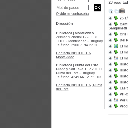
23 resulta
Olvidé mi contraseña
25 a
Dirección
Cambi
Sanguinetti
Biblioteca | Montevideo
Crisi
Zelmar Michelini 1220 C.P
Del P
11100 - Montevideo - Uruguay
Teléfono: 2900 7194 int. 20
El mo
El mo
Contacto BIBLIOTECA |
Montevideo
El mo
Histo
Biblioteca | Punta del Este
Prado y Salt Lake, C.P 20100
Histo
Punta del Este - Uruguay
Histo
Teléfono: 4249 66 12 int. 103
Histo
Contacto BIBLIOTECA | Punta
Las t
del Este
PIT-
Por u
Prog