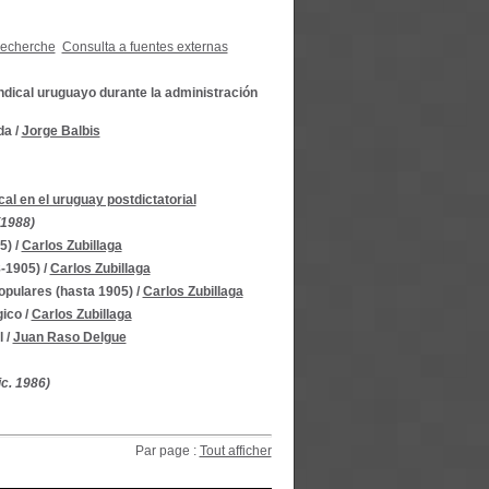
recherche
Consulta a fuentes externas
ndical uruguayo durante la administración
da
/
Jorge Balbis
al en el uruguay postdictatorial
(1988)
5)
/
Carlos Zubillaga
8-1905)
/
Carlos Zubillaga
populares (hasta 1905)
/
Carlos Zubillaga
gico
/
Carlos Zubillaga
l
/
Juan Raso Delgue
ic. 1986)
Par page :
Tout afficher