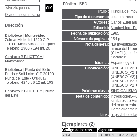
Público
ISBD
Título :
Historia del mo
Olvidé mi contraseña
Tipo de documento:
texto impreso
Autores:
Carlos Zubillag
Dirección
Editorial:
Montevideo : Ed
Fecha de publicación:
1985
Biblioteca | Montevideo
Número de páginas:
154 p
Zelmar Michelini 1220 C.P
11100 - Montevideo - Uruguay
Nota general:
"La investigaci
Teléfono: 2900 7194 int. 20
marco del Prog
(CLAEH), hallán
Contacto BIBLIOTECA |
Sociales"
Montevideo
Idioma :
Español (
spa
)
Clasificación:
[UNESCO_V2]
Biblioteca | Punta del Este
[UNESCO_V2]
Prado y Salt Lake, C.P 20100
[UNESCO_V2]
Punta del Este - Uruguay
[UNESCO_V2]
Teléfono: 4249 66 12 int. 103
[UNESCO_V2]
Palabras clave:
SINDICALISMO
Contacto BIBLIOTECA | Punta
del Este
Nota de contenido:
Introducción.--
similares de Eu
del movimiento 
Datos cuantitati
Link:
https://biblio.
Ejemplares (2)
Código de barras
Signatura
6704
331.880 9 ZUBh v.1 ej.