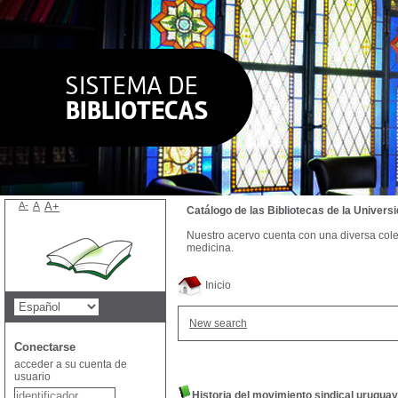
A-
A
A+
Catálogo de las Bibliotecas de la Univer
Nuestro acervo cuenta con una diversa colecc
medicina.
Inicio
New search
Conectarse
acceder a su cuenta de
usuario
Historia del movimiento sindical uruguay