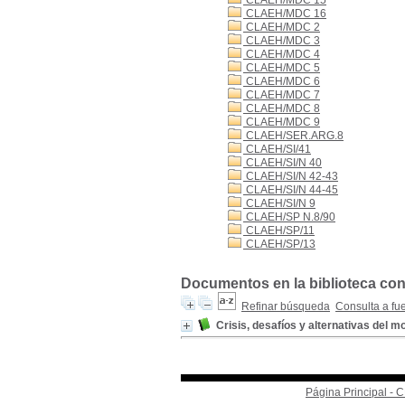
CLAEH/MDC 15
CLAEH/MDC 16
CLAEH/MDC 2
CLAEH/MDC 3
CLAEH/MDC 4
CLAEH/MDC 5
CLAEH/MDC 6
CLAEH/MDC 7
CLAEH/MDC 8
CLAEH/MDC 9
CLAEH/SER.ARG.8
CLAEH/SI/41
CLAEH/SI/N 40
CLAEH/SI/N 42-43
CLAEH/SI/N 44-45
CLAEH/SI/N 9
CLAEH/SP N.8/90
CLAEH/SP/11
CLAEH/SP/13
Documentos en la biblioteca con
Refinar búsqueda
Consulta a fu
Crisis, desafíos y alternativas del 
Página Principal -