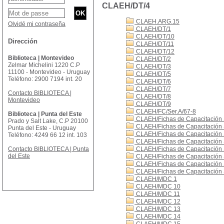
CLAEH/DT/4
CLAEH.ARG.15
Olvidé mi contraseña
CLAEH/DT/1
CLAEH/DT/10
Dirección
CLAEH/DT/11
CLAEH/DT/12
Biblioteca | Montevideo
CLAEH/DT/2
Zelmar Michelini 1220 C.P
CLAEH/DT/3
11100 - Montevideo - Uruguay
CLAEH/DT/5
Teléfono: 2900 7194 int. 20
CLAEH/DT/6
CLAEH/DT/7
Contacto BIBLIOTECA |
CLAEH/DT/8
Montevideo
CLAEH/DT/9
CLAEH/FC/Ser.A/67-8
Biblioteca | Punta del Este
CLAEH/Fichas de Capacitación 
Prado y Salt Lake, C.P 20100
CLAEH/Fichas de Capacitación 
Punta del Este - Uruguay
CLAEH/Fichas de Capacitación 
Teléfono: 4249 66 12 int. 103
CLAEH/Fichas de Capacitación 
Contacto BIBLIOTECA | Punta
CLAEH/Fichas de Capacitación 
del Este
CLAEH/Fichas de Capacitación 
CLAEH/Fichas de Capacitación 
CLAEH/Fichas de Capacitación 
CLAEH/MDC 1
CLAEH/MDC 10
CLAEH/MDC 11
CLAEH/MDC 12
CLAEH/MDC 13
CLAEH/MDC 14