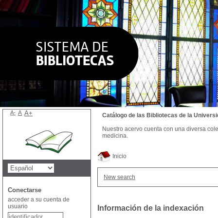
A-
A
A+
Catálogo de las Bibliotecas de la Univer
Nuestro acervo cuenta con una diversa colecc
medicina.
Inicio
New search
Conectarse
acceder a su cuenta de
usuario
Información de la indexación