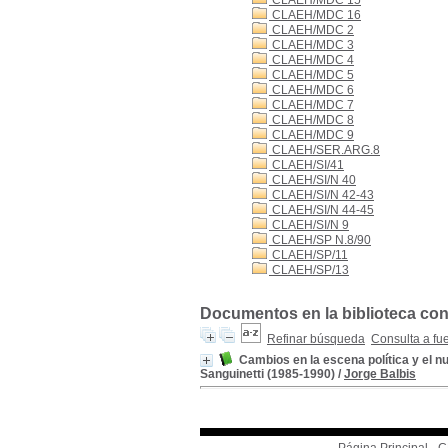
CLAEH/MDC 15
CLAEH/MDC 16
CLAEH/MDC 2
CLAEH/MDC 3
CLAEH/MDC 4
CLAEH/MDC 5
CLAEH/MDC 6
CLAEH/MDC 7
CLAEH/MDC 8
CLAEH/MDC 9
CLAEH/SER.ARG.8
CLAEH/SI/41
CLAEH/SI/N 40
CLAEH/SI/N 42-43
CLAEH/SI/N 44-45
CLAEH/SI/N 9
CLAEH/SP N.8/90
CLAEH/SP/11
CLAEH/SP/13
Documentos en la biblioteca con
Refinar búsqueda
Consulta a fu
Cambios en la escena política y el n
Sanguinetti (1985-1990)
/
Jorge Balbis