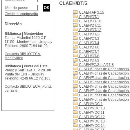
CLAEH/DT/5
CLAEH.ARG.15
Olvidé mi contraseña
CLAEH/DT/1
CLAEH/DT/10
Dirección
CLAEH/DT/11
CLAEH/DT/12
Biblioteca | Montevideo
CLAEH/DT/2
Zelmar Michelini 1220 C.P
CLAEH/DT/3
11100 - Montevideo - Uruguay
CLAEH/DT/4
Teléfono: 2900 7194 int. 20
CLAEH/DT/6
CLAEH/DT/7
Contacto BIBLIOTECA |
CLAEH/DT/8
Montevideo
CLAEH/DT/9
CLAEH/FC/Ser.A/67-8
Biblioteca | Punta del Este
CLAEH/Fichas de Capacitación 
Prado y Salt Lake, C.P 20100
CLAEH/Fichas de Capacitación 
Punta del Este - Uruguay
CLAEH/Fichas de Capacitación 
Teléfono: 4249 66 12 int. 103
CLAEH/Fichas de Capacitación 
Contacto BIBLIOTECA | Punta
CLAEH/Fichas de Capacitación 
del Este
CLAEH/Fichas de Capacitación 
CLAEH/Fichas de Capacitación 
CLAEH/Fichas de Capacitación 
CLAEH/MDC 1
CLAEH/MDC 10
CLAEH/MDC 11
CLAEH/MDC 12
CLAEH/MDC 13
CLAEH/MDC 14