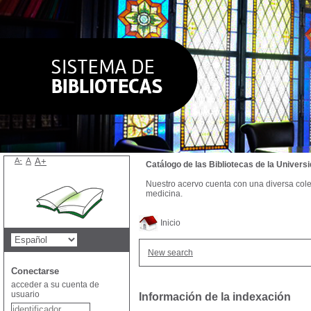
A-
A
A+
Catálogo de las Bibliotecas de la Univer
Nuestro acervo cuenta con una diversa colecc
medicina.
Inicio
New search
Conectarse
acceder a su cuenta de
usuario
Información de la indexación