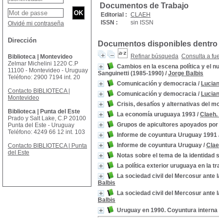
Documentos de Trabajo
Editorial :
CLAEH
ISSN :
sin ISSN
Olvidé mi contraseña
Dirección
Documentos disponibles dentro 
Refinar búsqueda
Consulta a fu
Biblioteca | Montevideo
Zelmar Michelini 1220 C.P
Cambios en la escena política y el n
11100 - Montevideo - Uruguay
Sanguinetti (1985-1990)
/
Jorge Balbis
Teléfono: 2900 7194 int. 20
Comunicación y democracia
/
Lucian
Contacto BIBLIOTECA |
Comunicación y democracia
/
Lucian
Montevideo
Crisis, desafíos y alternativas del 
Biblioteca | Punta del Este
La economía uruguaya 1993
/
Claeh.
Prado y Salt Lake, C.P 20100
Grupos de apicultores apoyados por
Punta del Este - Uruguay
Teléfono: 4249 66 12 int. 103
Informe de coyuntura Uruguay 1991
Informe de coyuntura Uruguay
/
Clae
Contacto BIBLIOTECA | Punta
del Este
Notas sobre el tema de la identidad 
La política exterior uruguaya en la tr
La sociedad civil del Mercosur ante 
Balbis
La sociedad civil del Mercosur ante 
Balbis
Uruguay en 1990. Coyuntura interna 