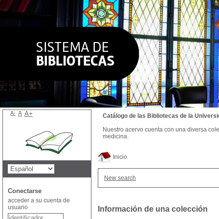
A-
A
A+
Catálogo de las Bibliotecas de la Univer
Nuestro acervo cuenta con una diversa colecc
medicina.
Inicio
New search
Conectarse
acceder a su cuenta de
usuario
Información de una colección