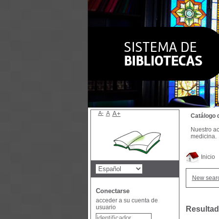
A-
A
A+
Catálogo 
Nuestro ac
medicina.
Inicio
New sear
Conectarse
acceder a su cuenta de
usuario
Resultad