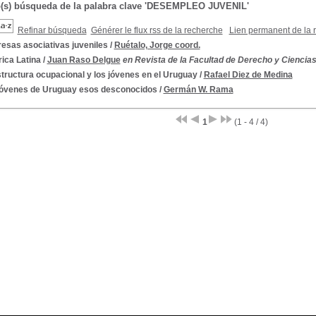
o(s) búsqueda de la palabra clave 'DESEMPLEO JUVENIL'
Refinar búsqueda
Générer le flux rss de la recherche
Lien permanent de la 
esas asociativas juveniles
/
Ruétalo, Jorge coord.
ica Latina
/
Juan Raso Delgue
en Revista de la Facultad de Derecho y Ciencias S
tructura ocupacional y los jóvenes en el Uruguay
/
Rafael Diez de Medina
jóvenes de Uruguay esos desconocidos
/
Germán W. Rama
1
(1 - 4 / 4)