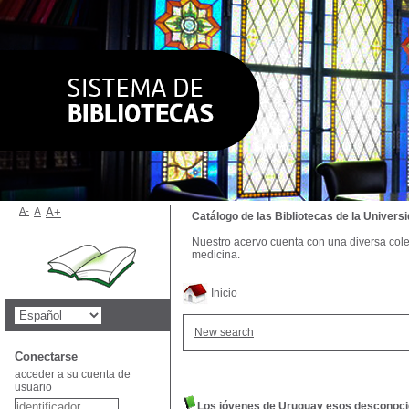
A-
A
A+
Catálogo de las Bibliotecas de la Univer
Nuestro acervo cuenta con una diversa colecc
medicina.
Inicio
New search
Conectarse
acceder a su cuenta de
usuario
Los jóvenes de Uruguay esos desconoc