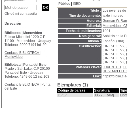
Público
ISBD
Título :
Los jóvenes de
Olvidé mi contraseña
Tipo de documento:
texto impreso
Autores:
Germán W. Ra
Dirección
Editorial:
Montevideo : 
Fecha de publicación:
1991
Biblioteca | Montevideo
Nota general:
Análisis de la 
Zelmar Michelini 1220 C.P
11100 - Montevideo - Uruguay
Idioma :
Español (
spa
)
Teléfono: 2900 7194 int. 20
Clasificación:
[UNESCO_V2]
[UNESCO_V2]
Contacto BIBLIOTECA |
[UNESCO_V2]
Montevideo
[UNESCO_V2]
[UNESCO_V2]
Biblioteca | Punta del Este
Palabras clave:
JUVENTUD
C
Prado y Salt Lake, C.P 20100
DESEMPLEO J
Punta del Este - Uruguay
Link:
https://biblio.
Teléfono: 4249 66 12 int. 103
Contacto BIBLIOTECA | Punta
Ejemplares (1)
del Este
Código de barras
Signatura
Tip
11717
305.23 RAMj
Libr