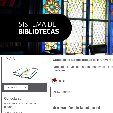
A-
A
A+
Catálogo de las Bibliotecas de la Univer
Nuestro acervo cuenta con una diversa colecc
medicina.
Inicio
New search
Conectarse
acceder a su cuenta de
usuario
Información de la editorial