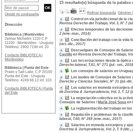
15 resultado(s) búsqueda de la palab
Refinar búsqueda
Générer l
Olvidé mi contraseña
Control en vía jurisdiccional de la 
Revista Derecho del Trabajo, Vol. 3, N° 7 (abr
Dirección
Efectos temporales de las decisione
2 (ene.-mar., 2014)
Biblioteca | Montevideo
Zelmar Michelini 1220 C.P
Conciliación del trabajo con la vida 
11100 - Montevideo - Uruguay
(oct.-dic., 2017)
Teléfono: 2900 7194 int. 20
Descuelgues de Consejos de Salarios 
Castillo
en Revista Derecho del Trabajo, Vol. 
Contacto BIBLIOTECA |
Montevideo
Las tercerizaciones desde la óptica 
Derecho laboral, T.61, N° 271 (jul.- set., 2018
Biblioteca | Punta del Este
Los consejos de salarios en Uruguay
Prado y Salt Lake, C.P 20100
Punta del Este - Uruguay
Los laudos de Consejos de Salarios y
Teléfono: 4249 66 12 int. 103
Derecho y Ciencias Sociales, N° 31 (jul.-dic.
Los salarios en moneda extranjera d
Contacto BIBLIOTECA | Punta
de Doctrina & Jurisprudencia, Vol. 3, T. 12 (j
del Este
La negociación colectiva en la activid
Consejos de Salarios
/
María José Sosa
en 
La reglamentación del trabajo en lo
Regulación y problemas de la clasif
laboral, T.60, N° 265 (ene.-mar., 2017)
Salarios en moneda extranjera y aju
Doctrina & Jurisprudencia, Vol. 2, T. 9 (dic.,