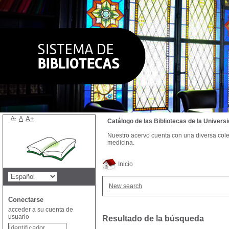
A-
A
A+
Catálogo de las Bibliotecas de la Univer
Nuestro acervo cuenta con una diversa colecc
medicina.
Inicio
New search
Conectarse
acceder a su cuenta de
usuario
Resultado de la búsqueda