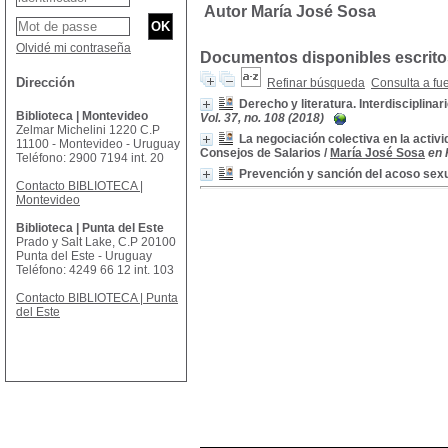
Autor María José Sosa
Olvidé mi contraseña
Documentos disponibles escritos
Dirección
Refinar búsqueda
Consulta a fu
Derecho y literatura. Interdisciplinar
Biblioteca | Montevideo
Vol. 37, no. 108 (2018)
Zelmar Michelini 1220 C.P
La negociación colectiva en la activid
11100 - Montevideo - Uruguay
Consejos de Salarios
/
María José Sosa
en 
Teléfono: 2900 7194 int. 20
Prevención y sanción del acoso sex
Contacto BIBLIOTECA |
Montevideo
Biblioteca | Punta del Este
Prado y Salt Lake, C.P 20100
Punta del Este - Uruguay
Teléfono: 4249 66 12 int. 103
Contacto BIBLIOTECA | Punta
del Este