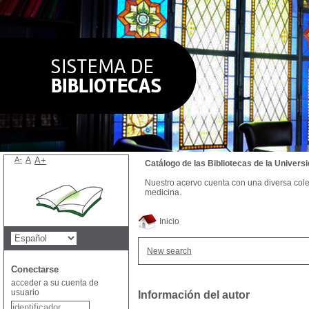
A-
A
A+
Catálogo de las Bibliotecas de la Univer
Nuestro acervo cuenta con una diversa colecc
medicina.
Inicio
New search
Conectarse
acceder a su cuenta de
usuario
Información del autor