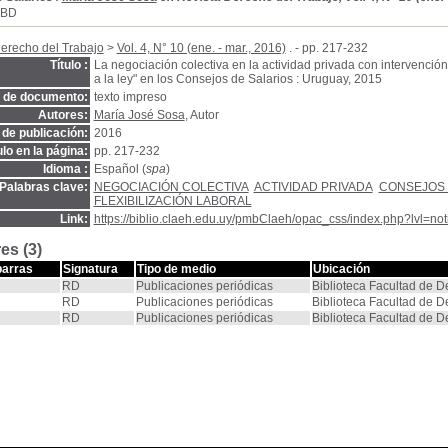
SBD
erecho del Trabajo
>
Vol. 4, N° 10 (ene. - mar., 2016)
. - pp. 217-232
Título :
La negociación colectiva en la actividad privada con intervención e
a la ley" en los Consejos de Salarios : Uruguay, 2015
o de documento:
texto impreso
Autores:
María José Sosa
, Autor
de publicación:
2016
ulo en la página:
pp. 217-232
Idioma :
Español (
spa
)
Palabras clave:
NEGOCIACIÓN COLECTIVA
ACTIVIDAD PRIVADA
CONSEJOS 
FLEXIBILIZACIÓN LABORAL
Link:
https://biblio.claeh.edu.uy/pmbClaeh/opac_css/index.php?lvl=no
es (3)
barras
Signatura
Tipo de medio
Ubicación
RD
Publicaciones periódicas
Biblioteca Facultad de 
RD
Publicaciones periódicas
Biblioteca Facultad de 
RD
Publicaciones periódicas
Biblioteca Facultad de 