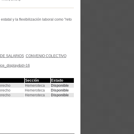
statal y la flexibilización laboral como "reto
DE SALARIOS
CONVENIO COLECTIVO
tice_display&id=16
Sección
Estado
Derecho
Hemeroteca
Disponible
Derecho
Hemeroteca
Disponible
Derecho
Hemeroteca
Disponible