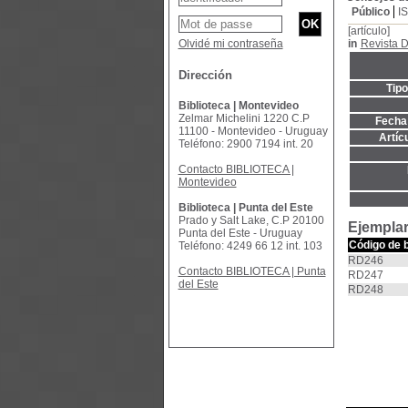
Público
I
[artículo]
Olvidé mi contraseña
in
Revista D
Dirección
Tip
Biblioteca | Montevideo
Zelmar Michelini 1220 C.P
Fecha 
11100 - Montevideo - Uruguay
Artíc
Teléfono: 2900 7194 int. 20
Contacto BIBLIOTECA |
Montevideo
Biblioteca | Punta del Este
Prado y Salt Lake, C.P 20100
Ejemplar
Punta del Este - Uruguay
Código de 
Teléfono: 4249 66 12 int. 103
RD246
Contacto BIBLIOTECA | Punta
RD247
del Este
RD248