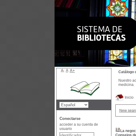
A-
A
A+
Catálogo 
Nuestro ac
medicina.
Inicio
New sear
Conectarse
acceder a su cuenta de
usuario
La negoci
Consejos de