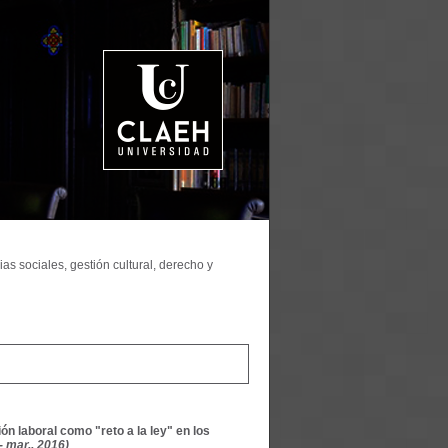
as sociales, gestión cultural, derecho y
ión laboral como "reto a la ley" en los
- mar., 2016)