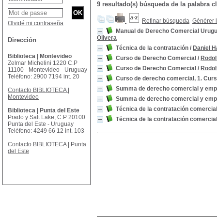
9 resultado(s) búsqueda de la palabra
Refinar búsqueda
Générer l
Olvidé mi contraseña
Manual de Derecho Comercial Uruguay
Olivera
Dirección
Técnica de la contratación
/
Daniel H
Biblioteca | Montevideo
Curso de Derecho Comercial
/
Rodol
Zelmar Michelini 1220 C.P
Curso de Derecho Comercial
/
Rodol
11100 - Montevideo - Uruguay
Teléfono: 2900 7194 int. 20
Curso de derecho comercial, 1. Cur
Summa de derecho comercial y empres
Contacto BIBLIOTECA |
Montevideo
Summa de derecho comercial y empres
Técnica de la contratación comercia
Biblioteca | Punta del Este
Prado y Salt Lake, C.P 20100
Técnica de la contratación comercia
Punta del Este - Uruguay
Teléfono: 4249 66 12 int. 103
Contacto BIBLIOTECA | Punta
del Este