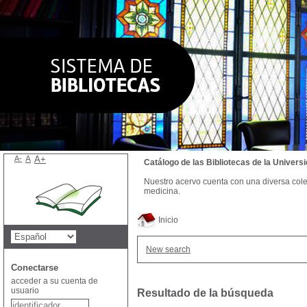
A-
A
A+
Catálogo de las Bibliotecas de la Univer
Nuestro acervo cuenta con una diversa colecc
medicina.
Inicio
New search
Conectarse
acceder a su cuenta de
usuario
Resultado de la búsqueda