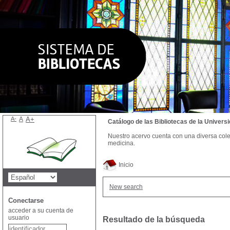
A-
A
A+
Catálogo de las Bibliotecas de la Univer
Nuestro acervo cuenta con una diversa colecc
medicina.
Inicio
New search
Conectarse
acceder a su cuenta de
usuario
Resultado de la búsqueda