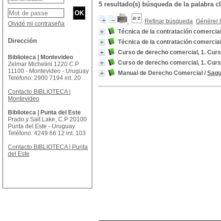
5 resultado(s) búsqueda de la palabr
Refinar búsqueda
Générer l
Olvidé mi contraseña
Técnica de la contratación comercia
Dirección
Técnica de la contratación comercia
Curso de derecho comercial, 1. Cur
Biblioteca | Montevideo
Curso de derecho comercial, 1. Cur
Zelmar Michelini 1220 C.P
11100 - Montevideo - Uruguay
Manual de Derecho Comercial
/
Sagu
Teléfono: 2900 7194 int. 20
Contacto BIBLIOTECA |
Montevideo
Biblioteca | Punta del Este
Prado y Salt Lake, C.P 20100
Punta del Este - Uruguay
Teléfono: 4249 66 12 int. 103
Contacto BIBLIOTECA | Punta
del Este