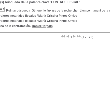
o(s) búsqueda de la palabra clave 'CONTROL FISCAL'
Refinar búsqueda
Générer le flux rss de la recherche
Lien permanent de la 
alores notariales fiscales
/
María Cristina Pintos Orrico
alores notariales fiscales
/
María Cristina Pintos Orrico
ca de la contratación
/
Daniel Hargain
1
(1 - 3 / 3)