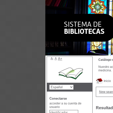
A-
A
A+
Catálogo 
Nuestro ac
medicina.
Inicio
New sear
Conectarse
acceder a su cuenta de
usuario
Resultad