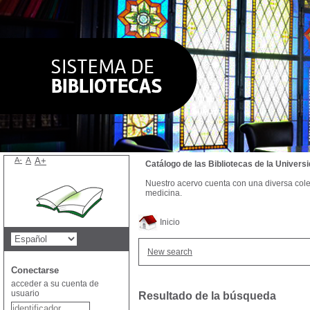
A-
A
A+
Catálogo de las Bibliotecas de la Univer
Nuestro acervo cuenta con una diversa colecc
medicina.
Inicio
New search
Conectarse
acceder a su cuenta de
usuario
Resultado de la búsqueda