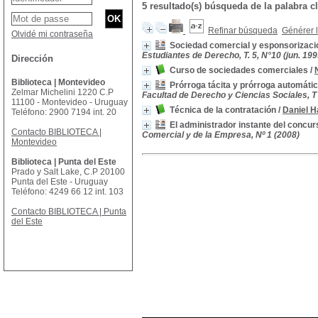
5 resultado(s) búsqueda de la palabr
Refinar búsqueda
Générer l
Olvidé mi contraseña
Sociedad comercial y esponsorizac
Estudiantes de Derecho, T. 5, N°10 (jun. 199
Dirección
Curso de sociedades comerciales
/
Biblioteca | Montevideo
Prórroga tácita y prórroga automáti
Zelmar Michelini 1220 C.P
Facultad de Derecho y Ciencias Sociales, T 1
11100 - Montevideo - Uruguay
Técnica de la contratación
/
Daniel H
Teléfono: 2900 7194 int. 20
El administrador instante del concur
Contacto BIBLIOTECA |
Comercial y de la Empresa, Nº 1 (2008)
Montevideo
Biblioteca | Punta del Este
Prado y Salt Lake, C.P 20100
Punta del Este - Uruguay
Teléfono: 4249 66 12 int. 103
Contacto BIBLIOTECA | Punta
del Este