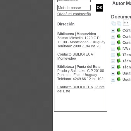
Autor Ma
Olvidé mi contraseña
Document
Dirección
Contr
Biblioteca | Montevideo
Contr
Zelmar Michelini 1220 C.P
11100 - Montevideo - Uruguay
Contr
Teléfono: 2900 7194 int. 20
IVA :
Contacto BIBLIOTECA |
Técni
Montevideo
Técni
Biblioteca | Punta del Este
Técni
Prado y Salt Lake, C.P 20100
Usuf
Punta del Este - Uruguay
Teléfono: 4249 66 12 int. 103
Usuf
Contacto BIBLIOTECA | Punta
del Este