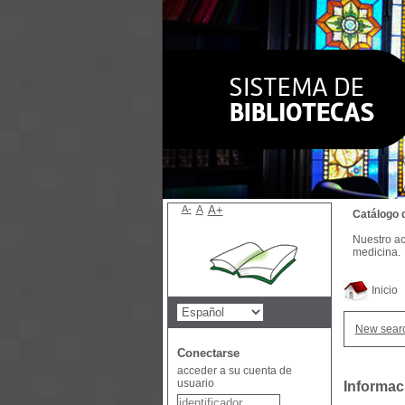
A-
A
A+
Catálogo 
Nuestro ac
medicina.
Inicio
New sear
Conectarse
acceder a su cuenta de
usuario
Informac