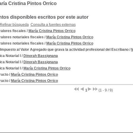
ría Cristina Pintos Orrico
os disponibles escritos por este autor
Refinar búsqueda
Consulta a fuentes externas
alores fiscales
/
María Cristina Pintos Orrico
alores notariales fiscales
/
María Cristina Pintos Orrico
alores notariales fiscales
/
María Cristina Pintos Orrico
 Impuesto al Valor Agregado que grava la actividad profesional del Escribano
/
M
ca Notarial I
/
Dinorah Bassignana
ca Notarial I
/
Dinorah Bassignana
ca Notarial I
/
María Cristina Pintos Orrico
ructo
/
María Cristina Pintos Orrico
ructo
/
María Cristina Pintos Orrico
1
(1 - 9 / 9)