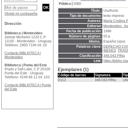
Público
ISBD
Título :
Usufructo
Olvidé mi contraseña
Tipo de documento:
texto impreso
Autores:
María Cristina P
Dirección
Editorial:
Montevideo : A
Fecha de publicación:
1996
Biblioteca | Montevideo
Número de páginas:
55 p
Zelmar Michelini 1220 C.P
11100 - Montevideo - Uruguay
Idioma :
Español (
spa
)
Teléfono: 2900 7194 int. 20
Palabras clave:
DERECHO CIV
BIENES
TRAD
Contacto BIBLIOTECA |
Clasificación:
346.043 PINu
Montevideo
Link:
https://biblio.
Biblioteca | Punta del Este
Prado y Salt Lake, C.P 20100
Ejemplares (1)
Punta del Este - Uruguay
Código de barras
Signatura
Ti
Teléfono: 4249 66 12 int. 103
D112
346.043 PINu
Lib
Contacto BIBLIOTECA | Punta
del Este