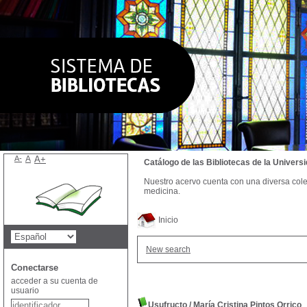
A-
A
A+
Catálogo de las Bibliotecas de la Univer
Nuestro acervo cuenta con una diversa colecc
medicina.
Inicio
New search
Conectarse
acceder a su cuenta de
usuario
Usufructo
/
María Cristina Pintos Orrico