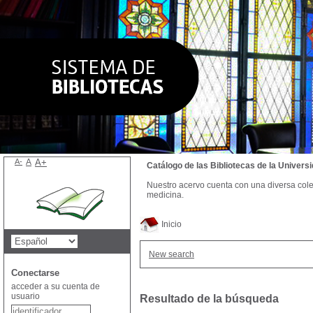
A-
A
A+
Catálogo de las Bibliotecas de la Univer
Nuestro acervo cuenta con una diversa colecc
medicina.
Inicio
New search
Conectarse
acceder a su cuenta de
usuario
Resultado de la búsqueda