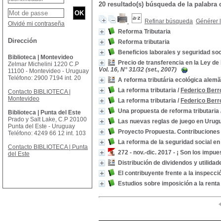
20 resultado(s) búsqueda de la palabr
Refinar búsqueda
Générer l
Olvidé mi contraseña
Reforma Tributaria
Dirección
Reforma tributaria
Beneficios laborales y seguridad soci
Biblioteca | Montevideo
Precio de transferencia en la Ley de
Zelmar Michelini 1220 C.P
Vol. 16, N° 31/32 (set., 2007)
11100 - Montevideo - Uruguay
Teléfono: 2900 7194 int. 20
A reforma tributária ecológica alemã
La reforma tributaria
/
Federico Berr
Contacto BIBLIOTECA |
Montevideo
La reforma tributaria
/
Federico Berr
Una propuesta de reforma tributaria
Biblioteca | Punta del Este
Prado y Salt Lake, C.P 20100
Las nuevas reglas de juego en Urugu
Punta del Este - Uruguay
Proyecto Propuesta. Contribuciones 
Teléfono: 4249 66 12 int. 103
La reforma de la seguridad social e
Contacto BIBLIOTECA | Punta
272 - nov.-dic. 2017 - ¡ Son los impu
del Este
Distribución de dividendos y utilidad
El contribuyente frente a la inspecció
Estudios sobre imposición a la renta