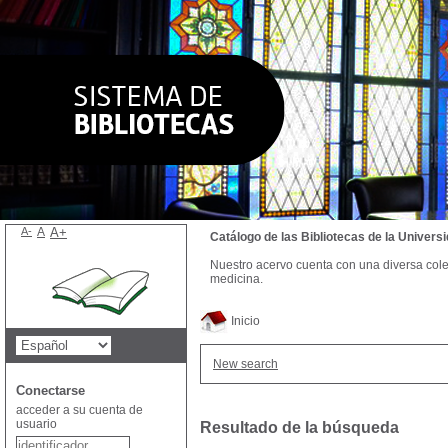
A-
A
A+
Catálogo de las Bibliotecas de la Univer
Nuestro acervo cuenta con una diversa colecc
medicina.
Inicio
New search
Conectarse
acceder a su cuenta de
usuario
Resultado de la búsqueda