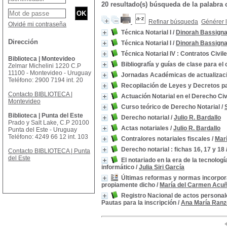
20 resultado(s) búsqueda de la palabr
Refinar búsqueda
Générer l
Olvidé mi contraseña
Técnica Notarial I
/
Dinorah Bassign
Dirección
Técnica Notarial I
/
Dinorah Bassign
Técnica Notarial IV : Contratos Civil
Biblioteca | Montevideo
Bibliografía y guías de clase para el 
Zelmar Michelini 1220 C.P
11100 - Montevideo - Uruguay
Jornadas Académicas de actualizaci
Teléfono: 2900 7194 int. 20
Recopilación de Leyes y Decretos pa
Contacto BIBLIOTECA |
Actuación Notarial en el Derecho Civ
Montevideo
Curso teórico de Derecho Notarial
/
Biblioteca | Punta del Este
Derecho notarial
/
Julio R. Bardallo
Prado y Salt Lake, C.P 20100
Actas notariales
/
Julio R. Bardallo
Punta del Este - Uruguay
Teléfono: 4249 66 12 int. 103
Contralores notariales fiscales
/
Marí
Derecho notarial : fichas 16, 17 y 18
Contacto BIBLIOTECA | Punta
del Este
El notariado en la era de la tecnolog
informático
/
Julia Siri García
Últimas reformas y normas incorpora
propiamente dicho
/
María del Carmen Acu
Registro Nacional de actos personales
Pautas para la inscripción
/
Ana María Ranze