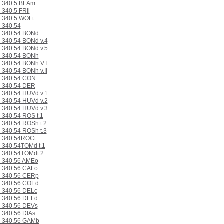
340.5 BLAm
340.5 FRIi
340.5 WOLt
340.54
340.54 BONd
340.54 BONd v.4
340.54 BONd v.5
340.54 BONh
340.54 BONh V.I
340.54 BONh v.II
340.54 CON
340.54 DER
340.54 HUVd v.1
340.54 HUVd v.2
340.54 HUVd v.3
340.54 ROS t.1
340.54 ROSh t.2
340.54 ROSh t.3
340.54ROCt
340.54TOMd t.1
340.54TOMdt.2
340.56 AMEo
340.56 CAFo
340.56 CERp
340.56 COEd
340.56 DELc
340.56 DELd
340.56 DEVs
340.56 DIAs
340.56 GAMb