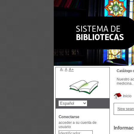
A-
A
A+
Catálogo 
Nuestro ac
medicina.
Inicio
New sear
Conectarse
acceder a su cuenta de
usuario
Informac