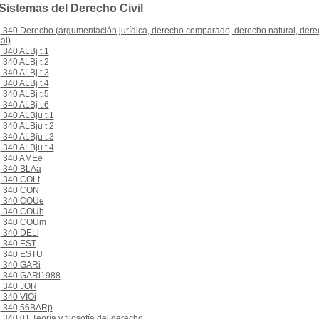
 Sistemas del Derecho Civil
340 Derecho (argumentación jurídica, derecho comparado, derecho natural, derech
al)
340 ALBj t.1
340 ALBj t.2
340 ALBj t.3
340 ALBj t.4
340 ALBj t.5
340 ALBj t.6
340 ALBju t.1
340 ALBju t.2
340 ALBju t.3
340 ALBju t.4
340 AMEe
340 BLAa
340 COLt
340 CON
340 COUe
340 COUh
340 COUm
340 DELi
340 EST
340 ESTU
340 GARi
340 GARi1988
340 JOR
340 VIOi
340,56BARp
340.01 Teoría y filosofía del derecho