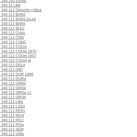
340.102 DURd
340.11 LIMi
340.112 Derecho y ética
340.112 BARd
340.112 BARd 2a.ed
340.112 BARp
340.112 BLEc
340.112 CHAc
340.112 CON
340.112 CONC
340.112 COUm
340.112 COUm 1976
340.112 COUm 2007
340.112 COUm pt
340.112 DELd
340.112 DIEf
340.112 DUR 1999
340.112 DURd
340.112 GARd
340.112 GROa
340.112 GROa v.1
340.112 GROn
340.112 LINs
340.112 LOZd
340.112 PERs
340.112 REAl
340.112 RICc
340.112 RISa
340.112 SEM
340.112 UNIu