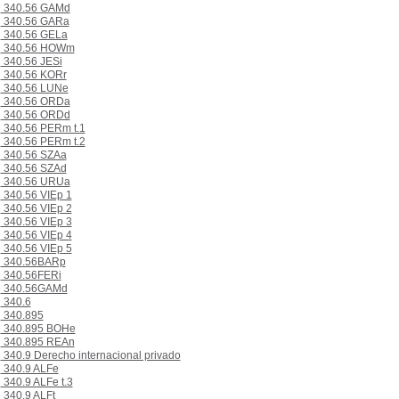
340.56 GAMd
340.56 GARa
340.56 GELa
340.56 HOWm
340.56 JESi
340.56 KORr
340.56 LUNe
340.56 ORDa
340.56 ORDd
340.56 PERm t.1
340.56 PERm t.2
340.56 SZAa
340.56 SZAd
340.56 URUa
340.56 VIEp 1
340.56 VIEp 2
340.56 VIEp 3
340.56 VIEp 4
340.56 VIEp 5
340.56BARp
340.56FERi
340.56GAMd
340.6
340.895
340.895 BOHe
340.895 REAn
340.9 Derecho internacional privado
340.9 ALFe
340.9 ALFe t.3
340.9 ALFt