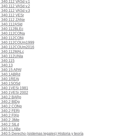
340.112 VASd v.1
340.112 VASd v.2
340.112 VASd v.3
340.112 VESr
340.112 ZANe
340.112ASId
340.112BLEc
340.112CONa
340.112CONj
340.112COUm1999
340.112COUm2016
340.112MALc
340.112UNIa
340.115
340.13
340.15 APAf
340.1ABRd
340.1REAi
340.1SOSd
340.1VESi 1981
340.1VESi 2002
340.2 BARp
340.2 BIDg
340.2 CONp
340.2 FERi
340.2 FIXp
340.2 JIMe
340.2 SILd
340.3 LABe
340.5 Derecho (sistemas legales) Historia y teoría