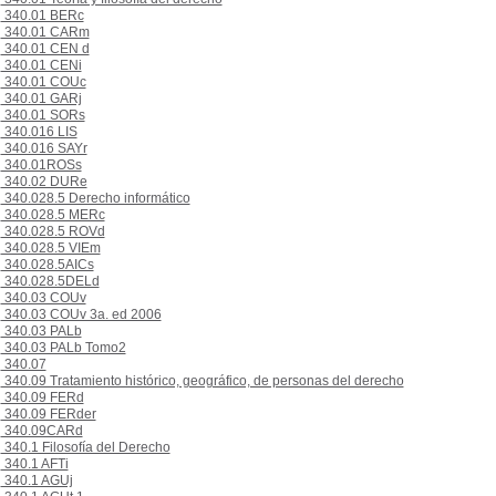
340.01 BERc
340.01 CARm
340.01 CEN d
340.01 CENi
340.01 COUc
340.01 GARj
340.01 SORs
340.016 LIS
340.016 SAYr
340.01ROSs
340.02 DURe
340.028.5 Derecho informático
340.028.5 MERc
340.028.5 ROVd
340.028.5 VIEm
340.028.5AICs
340.028.5DELd
340.03 COUv
340.03 COUv 3a. ed 2006
340.03 PALb
340.03 PALb Tomo2
340.07
340.09 Tratamiento histórico, geográfico, de personas del derecho
340.09 FERd
340.09 FERder
340.09CARd
340.1 Filosofía del Derecho
340.1 AFTi
340.1 AGUj