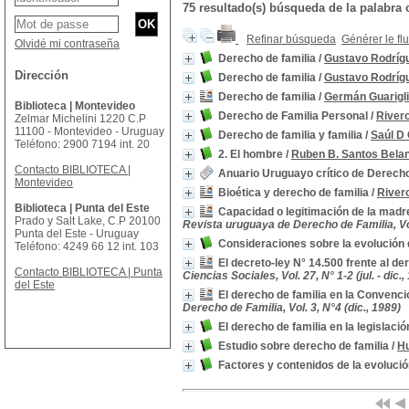
75 resultado(s) búsqueda de la palabr
Refinar búsqueda
Générer le fl
Olvidé mi contraseña
Derecho de familia
/
Gustavo Rodrígu
Dirección
Derecho de familia
/
Gustavo Rodrígu
Derecho de familia
/
Germán Guarigl
Biblioteca | Montevideo
Derecho de Familia Personal
/
River
Zelmar Michelini 1220 C.P
11100 - Montevideo - Uruguay
Derecho de familia y familia
/
Saúl D
Teléfono: 2900 7194 int. 20
2. El hombre
/
Ruben B. Santos Bela
Contacto BIBLIOTECA |
Anuario Uruguayo crítico de Derech
Montevideo
Bioética y derecho de familia
/
River
Biblioteca | Punta del Este
Capacidad o legitimación de la madr
Prado y Salt Lake, C.P 20100
Revista uruguaya de Derecho de Familia, Vol
Punta del Este - Uruguay
Consideraciones sobre la evolución 
Teléfono: 4249 66 12 int. 103
El decreto-ley N° 14.500 frente al de
Contacto BIBLIOTECA | Punta
Ciencias Sociales, Vol. 27, N° 1-2 (jul. - dic.,
del Este
El derecho de familia en la Conven
Derecho de Familia, Vol. 3, N°4 (dic., 1989)
El derecho de familia en la legislac
Estudio sobre derecho de familia
/
Hu
Factores y contenidos de la evolució