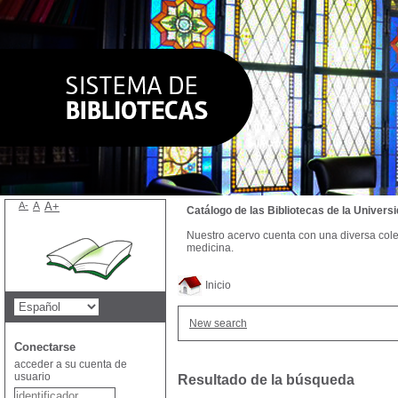
A-
A
A+
Catálogo de las Bibliotecas de la Univer
Nuestro acervo cuenta con una diversa colecc
medicina.
Inicio
New search
Conectarse
acceder a su cuenta de
usuario
Resultado de la búsqueda