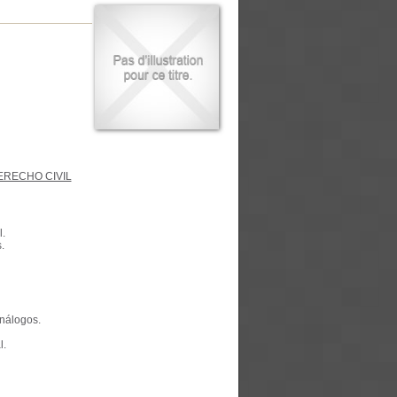
ERECHO CIVIL
.
.
análogos.
l.