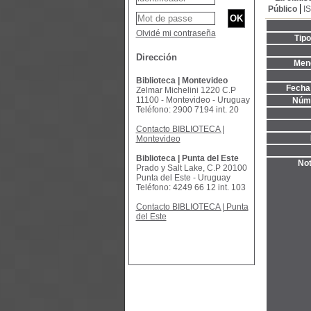
Público
I
Olvidé mi contraseña
Tip
Dirección
Menc
Biblioteca | Montevideo
Fecha 
Zelmar Michelini 1220 C.P
11100 - Montevideo - Uruguay
Núme
Teléfono: 2900 7194 int. 20
Contacto BIBLIOTECA |
Montevideo
Biblioteca | Punta del Este
Not
Prado y Salt Lake, C.P 20100
Punta del Este - Uruguay
Teléfono: 4249 66 12 int. 103
Contacto BIBLIOTECA | Punta
del Este