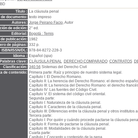
SBD
Título :
La cláusula penal
o de documento:
texto impreso
Autores:
Jorge Peirano Facio
, Autor
ión de edición:
2° ed.
Editorial:
Bogotá : Temis
de publicación:
1982
ro de páginas:
332 p.
ISBN/ISSN/DL:
978-84-8272-228-3
Idioma :
Español (
spa
)
Palabras clave:
CLÁUSULA PENAL
DERECHO COMPARADO
CONTRATOS
D
Clasificación:
340.56
Sistemas del Derecho Civil
a de contenido:
Primera parte: Raíz y principio de nuestro sistema legal.
Capítulo I: El Derecho Romano.
Capítulo II: La herencia del Derecho Romano: el derecho español
Capítulo III: La herencia del Derecho Romano: el derecho francés
Capítulo IV: Las fuentes del Código Civil.
Capítulo V: El sistema del código civil oriental.
Segunda parte:
Capítulo I: Naturaleza de la cláusula penal.
Capítulo II: Caracteres de la cláusula penal.
Capítulo III: Diferencias entre la cláusula penal y otros institutos 
Tercera parte:
Capítulo I: Por quién y cuándo procede pactarse la cláusula pena
Capítulo II: Forma de pactarse la cláusula penal.
Capítulo III: Modalidades de la cláusula penal.
Cuarta parte:
Capítulo I: Concepto y contenido de la pena.