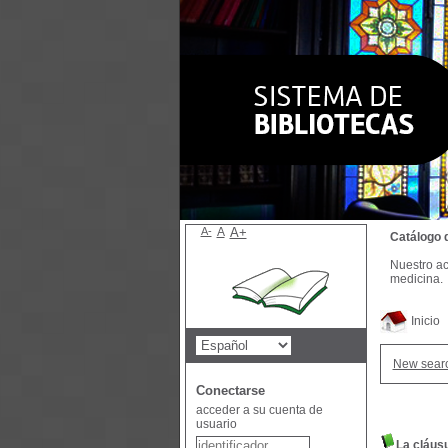
A-
A
A+
Catálogo 
Nuestro ac
medicina.
Inicio
New sear
Conectarse
acceder a su cuenta de
usuario
La cláusu