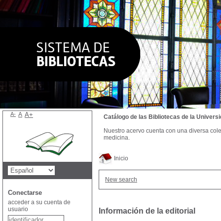
A-
A
A+
Catálogo de las Bibliotecas de la Univer
Nuestro acervo cuenta con una diversa colecc
medicina.
Inicio
New search
Conectarse
acceder a su cuenta de
usuario
Información de la editorial