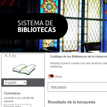
A-
A
A+
Catálogo de las Bibliotecas de la Univer
Nuestro acervo cuenta con una diversa colecc
medicina.
Inicio
New search
Conectarse
acceder a su cuenta de
usuario
Resultado de la búsqueda