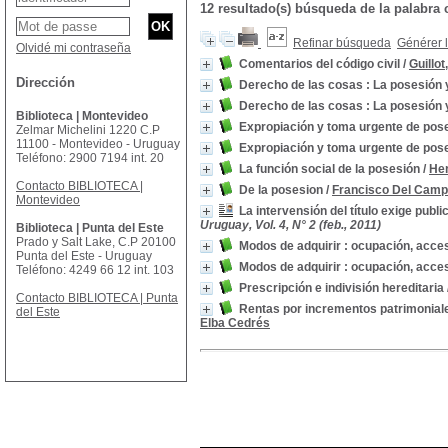
12 resultado(s) búsqueda de la palabra
Refinar búsqueda
Générer l
Olvidé mi contraseña
Comentarios del código civil
/
Guillot
Dirección
Derecho de las cosas : La posesión 
Derecho de las cosas : La posesión 
Biblioteca | Montevideo
Expropiación y toma urgente de pos
Zelmar Michelini 1220 C.P
11100 - Montevideo - Uruguay
Expropiación y toma urgente de pos
Teléfono: 2900 7194 int. 20
La función social de la posesión
/
Her
Contacto BIBLIOTECA |
De la posesion
/
Francisco Del Cam
Montevideo
La intervensión del título exige publi
Uruguay, Vol. 4, N° 2 (feb., 2011)
Biblioteca | Punta del Este
Prado y Salt Lake, C.P 20100
Modos de adquirir : ocupación, acces
Punta del Este - Uruguay
Modos de adquirir : ocupación, acces
Teléfono: 4249 66 12 int. 103
Prescripción e indivisión hereditaria
Contacto BIBLIOTECA | Punta
Rentas por incrementos patrimoniales
del Este
Elba Cedrés