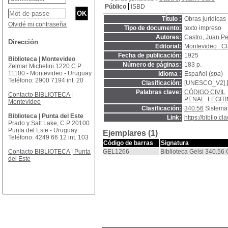
Público
ISBD
Título :
Obras jurídicas 
Olvidé mi contraseña
Tipo de documento:
texto impreso
Autores:
Castro, Juan P
Dirección
Editorial:
Montevideo : C
Fecha de publicación:
1925
Biblioteca | Montevideo
Número de páginas:
183 p.
Zelmar Michelini 1220 C.P
11100 - Montevideo - Uruguay
Idioma :
Español (
spa
)
Teléfono: 2900 7194 int. 20
Clasificación:
[UNESCO_V2]
Palabras clave:
CÓDIGO CIVIL
Contacto BIBLIOTECA |
PENAL
LEGIT
Montevideo
Clasificación:
340.56
Sistema
Biblioteca | Punta del Este
Link:
https://biblio.
Prado y Salt Lake, C.P 20100
Punta del Este - Uruguay
Ejemplares (1)
Teléfono: 4249 66 12 int. 103
Código de barras
Signatura
Contacto BIBLIOTECA | Punta
GEL1266
Biblioteca Gelsi 340.56
del Este