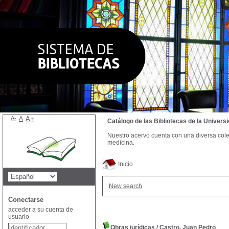
A-
A
A+
Catálogo de las Bibliotecas de la Univer
Nuestro acervo cuenta con una diversa colecc
medicina.
Inicio
New search
Conectarse
acceder a su cuenta de
usuario
Obras jurídicas
/
Castro, Juan Pedro