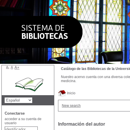
A-
A
A+
Catálogo de las Bibliotecas de la Univer
Nuestro acervo cuenta con una diversa colecc
medicina.
Inicio
New search
Conectarse
acceder a su cuenta de
usuario
Información del autor