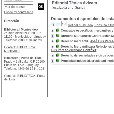
Editorial Ténica Avicam
localizada en :
Granda
Olvidé mi contraseña
Documentos disponibles de esta 
Dirección
Refinar búsqueda
Consulta a fu
Biblioteca | Montevideo
Contratos específicos mercantiles y 
Zelmar Michelini 1220 C.P
Derecho Mercantil II: Contratación Me
11100 - Montevideo - Uruguay
Teléfono: 2900 7194 int. 20
Derecho mercantil
/
José Luis Pérez
Derecho Mercantil para Relaciones
Contacto BIBLIOTECA |
Luis Pérez-Serrabona González
Montevideo
Derecho de sociedades y otros ope
Biblioteca | Punta del Este
Propiedad industrial, propiedad inte
Prado y Salt Lake, C.P 20100
Punta del Este - Uruguay
Teléfono: 4249 66 12 int. 103
Contacto BIBLIOTECA | Punta
del Este