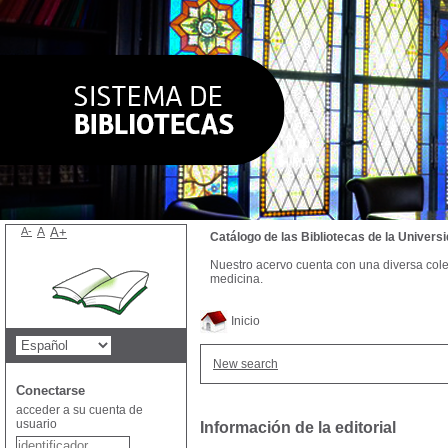
A-
A
A+
Catálogo de las Bibliotecas de la Univer
Nuestro acervo cuenta con una diversa colecc
medicina.
Inicio
New search
Conectarse
acceder a su cuenta de
usuario
Información de la editorial