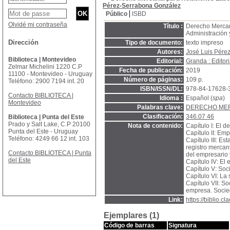
Pérez-Serrabona González
Público
ISBD
Olvidé mi contraseña
Título :
Derecho Mercan
Administración 
Dirección
Tipo de documento:
texto impreso
Autores:
José Luis Pére
Biblioteca | Montevideo
Editorial:
Granda : Editor
Zelmar Michelini 1220 C.P
Fecha de publicación:
2019
11100 - Montevideo - Uruguay
Número de páginas:
109 p.
Teléfono: 2900 7194 int. 20
ISBN/ISSN/DL:
978-84-17628-
Contacto BIBLIOTECA |
Idioma :
Español (
spa
)
Montevideo
Palabras clave:
DERECHO ME
Clasificación:
346.07 46
Biblioteca | Punta del Este
Prado y Salt Lake, C.P 20100
Nota de contenido:
Capítulo I: El 
Punta del Este - Uruguay
Capítulo II: Emp
Teléfono: 4249 66 12 int. 103
Capítulo III: Es
registro mercan
Contacto BIBLIOTECA | Punta
del empresario 
del Este
Capítulo IV: El
Capítulo V: Soc
Capítulo VI: La
Capítulo VII: S
empresa. Socied
Link:
https://biblio.
Ejemplares (1)
Código de barras
Signatura