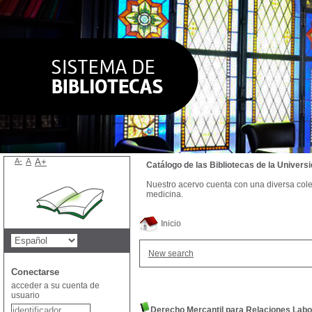
A-
A
A+
Catálogo de las Bibliotecas de la Univer
Nuestro acervo cuenta con una diversa colecc
medicina.
Inicio
New search
Conectarse
acceder a su cuenta de
usuario
Derecho Mercantil para Relaciones Lab