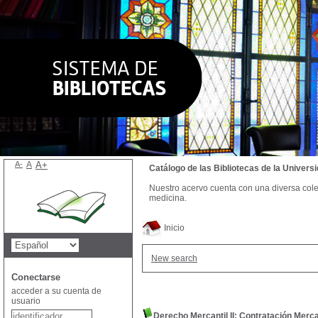
A-
A
A+
Catálogo de las Bibliotecas de la Univer
Nuestro acervo cuenta con una diversa colecc
medicina.
Inicio
New search
Conectarse
acceder a su cuenta de
usuario
Derecho Mercantil II: Contratación Mercan