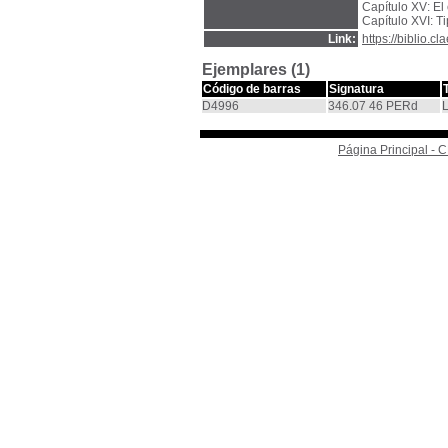
Capítulo XV: El
Capítulo XVI: T
Link:
https://biblio.
Ejemplares (1)
Código de barras
Signatura
D4996
346.07 46 PERd
L
Página Principal -