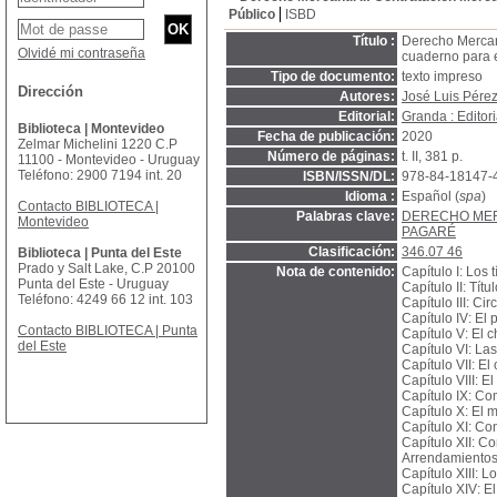
Público
ISBD
Título :
Derecho Mercanti
Olvidé mi contraseña
cuaderno para 
Tipo de documento:
texto impreso
Dirección
Autores:
José Luis Pére
Editorial:
Granda : Editor
Biblioteca | Montevideo
Fecha de publicación:
2020
Zelmar Michelini 1220 C.P
Número de páginas:
t. II, 381 p.
11100 - Montevideo - Uruguay
Teléfono: 2900 7194 int. 20
ISBN/ISSN/DL:
978-84-18147-
Idioma :
Español (
spa
)
Contacto BIBLIOTECA |
Palabras clave:
DERECHO ME
Montevideo
PAGARÉ
Clasificación:
346.07 46
Biblioteca | Punta del Este
Prado y Salt Lake, C.P 20100
Nota de contenido:
Capítulo I: Los t
Punta del Este - Uruguay
Capítulo II: Tít
Teléfono: 4249 66 12 int. 103
Capítulo III: Ci
Capítulo IV: El
Contacto BIBLIOTECA | Punta
Capítulo V: El 
del Este
Capítulo VI: La
Capítulo VII: El
Capítulo VIII: E
Capítulo IX: Co
Capítulo X: El 
Capítulo XI: Co
Capítulo XII: C
Arrendamientos
Capítulo XIII: L
Capítulo XIV: El